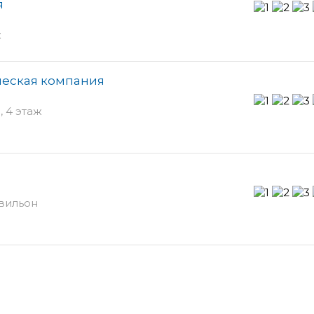
я
ж
ческая компания
, 4 этаж
авильон