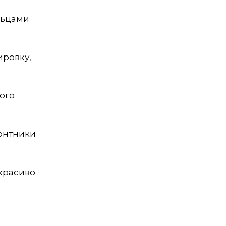
льцами
ировку,
того
монтники
красиво