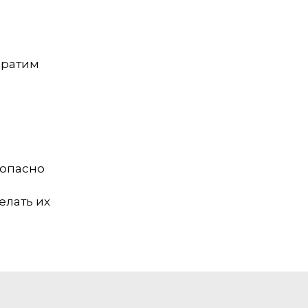
вратим
зопасно
елать их