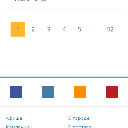
1
2
3
4
5
...
52
Афиша
О городе
Компании
О портале