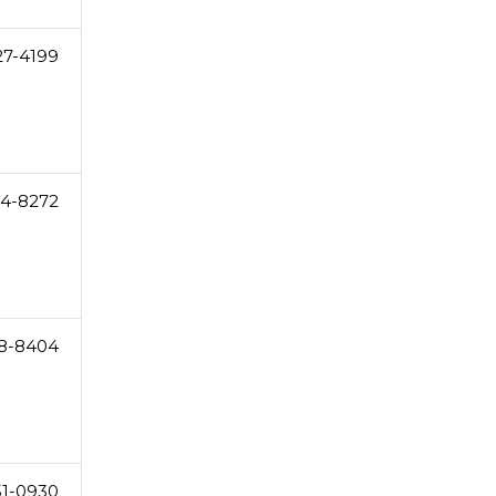
27-4199
64-8272
8-8404
51-0930