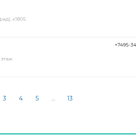
ад), к1805
+7495-3
 этаж
3
4
5
...
13