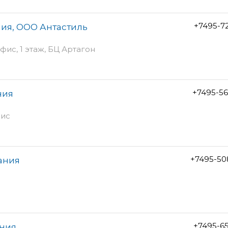
+7495-7
ия, ООО Антастиль
фис, 1 этаж, БЦ Артагон
+7495-5
ния
фис
+7495-50
ания
+7495-6
ания