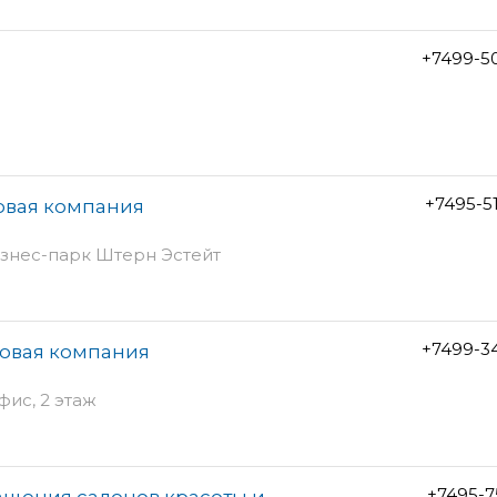
+7499-5
+7495-5
овая компания
бизнес-парк Штерн Эстейт
+7499-3
говая компания
фис, 2 этаж
+7495-7
ащения салонов красоты и