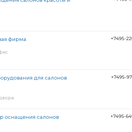
+7495-22
вая фирма
офис
+7495-97
оборудования для салонов
 двора
+7495-64
тр оснащения салонов