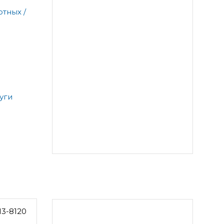
тных /
уги
13-8120