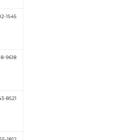
02-1545
18-9618
43-8521
55-1812