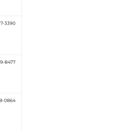
07-3390
29-8477
8-0864