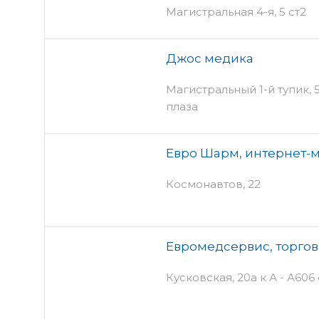
Магистральная 4-я, 5 ст2
Джос медика
Магистральный 1-й тупик, 5
плаза
Евро Шарм, интернет-
Космонавтов, 22
Евромедсервис, торго
Кусковская, 20а к А - А606