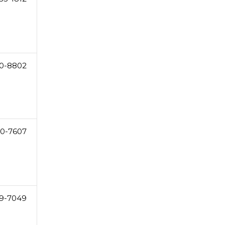
0-8802
0-7607
9-7049