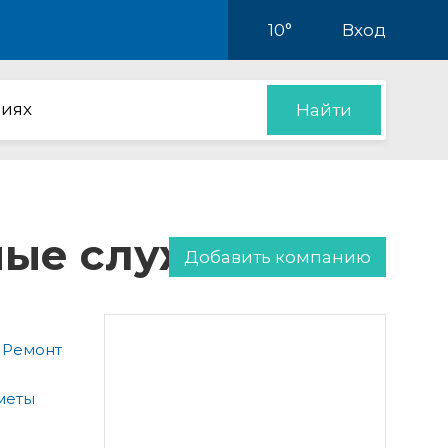
10°
Вход
иях
Найти
нные службы
Добавить компанию
 Ремонт
меты