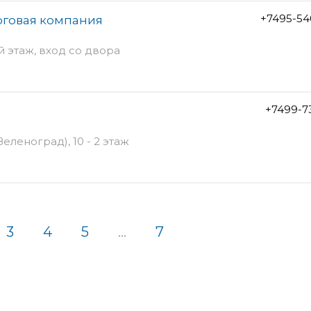
+7495-54
орговая компания
й этаж, вход со двора
+7499-7
леноград), 10 - 2 этаж
3
4
5
...
7