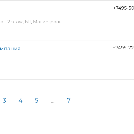
+7495-5
а - 2 этаж, БЦ Магистраль
+7495-72
омпания
3
4
5
...
7