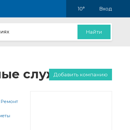
10°
Вход
иях
Найти
нные службы
Добавить компанию
 Ремонт
меты