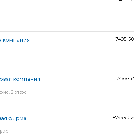
+7495-50
ая компания
+7499-3
говая компания
фис, 2 этаж
+7495-22
вая фирма
офис