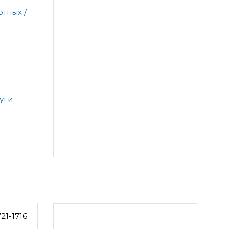
тных /
уги
21-1716