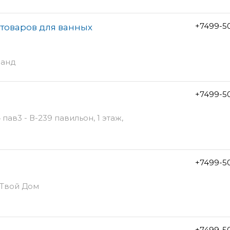
+7499-5
 товаров для ванных
ранд
+7499-5
пав3 - В-239 павильон, 1 этаж,
+7499-5
К Твой Дом
+7499-5