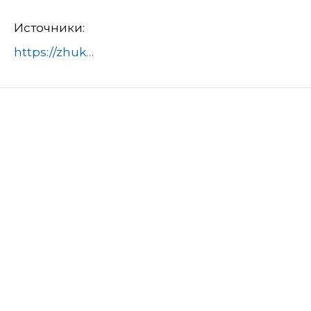
Источники:
https://zhukovskiy.ru/
мособлгаз-провел-техобсл