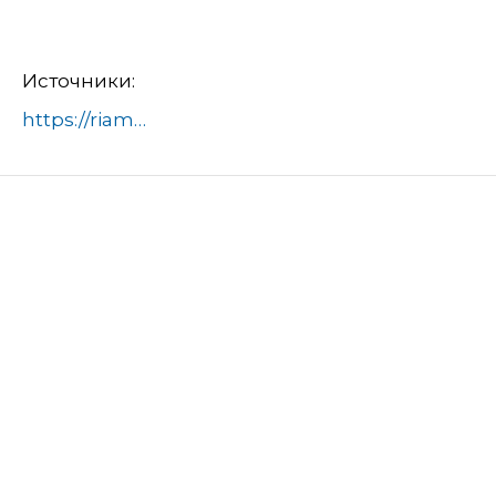
Источники:
https://riamo.ru/news/sport/v-zhukovskom-proshel-turnir-futbolnyh-pap/