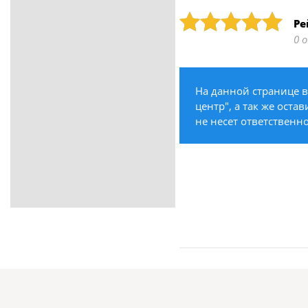
ритуальные услуги
Рейтинг: 5
Ре
Медицина / Здоровье /
0 
Красота
Строительство /
Недвижимость / Ремонт
На данной странице 
Одежда / Обувь
центр", а так же оста
Текстиль / Предметы
не несет ответственно
интерьера
Культура / Искусство / Религия
Город / Власть
Спорт / Отдых / Туризм
Образование / Работа /
Карьера
Компьютеры / Бытовая
техника / Офисная техника
Охрана / Безопасность
Металлы / Топливо / Химия