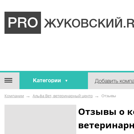
PRO
ЖУКОВСКИЙ.
Категории
Добавить комп
Строительные / отделочные
Компании
Альфа Вет, ветеринарный центр
Отзывы
материалы
Оборудование / Инструмент
Отзывы о к
Аварийные / справочные /
ветеринар
экстренные службы
Коммунальные / бытовые /