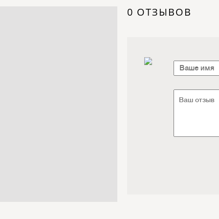
Электроника / Электротехника
0 ОТЗЫВОВ
Транспорт / Грузоперевозки
Мебель / Материалы /
Фурнитура
Интернет / Связь / IT
Автосервис / Автотовары
Реклама / Полиграфия / СМИ
Товары для животных /
Ветеринария
Досуг / Развлечения / Еда
Юридические / финансовые
услуги
Хозтовары / Канцелярия /
Упаковка