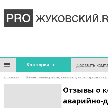
PRO
ЖУКОВСКИЙ.
Категории
Добавить комп
Строительные / отделочные
Компании
Раменскоемежрайгаз, аварийно-диспетчерская служ
материалы
Оборудование / Инструмент
Отзывы о 
Аварийные / справочные /
аварийно-д
экстренные службы
Коммунальные / бытовые /