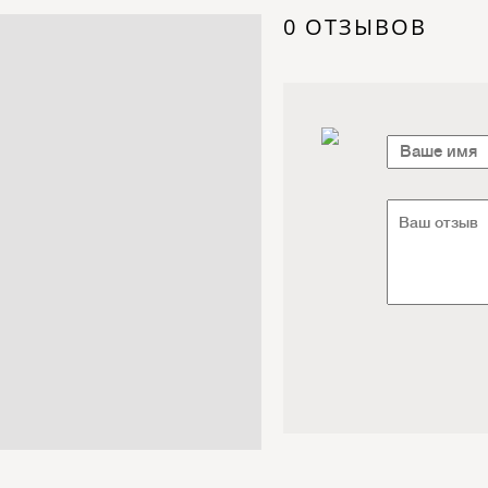
Электроника / Электротехника
0 ОТЗЫВОВ
Транспорт / Грузоперевозки
Мебель / Материалы /
Фурнитура
Интернет / Связь / IT
Автосервис / Автотовары
Реклама / Полиграфия / СМИ
Товары для животных /
Ветеринария
Досуг / Развлечения / Еда
Юридические / финансовые
услуги
Хозтовары / Канцелярия /
Упаковка