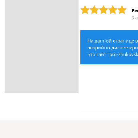
ритуальные услуги
Рейтинг: 5
Ре
Медицина / Здоровье /
0 
Красота
Строительство /
Недвижимость / Ремонт
На данной странице 
Одежда / Обувь
аварийно-диспетчерск
Текстиль / Предметы
что сайт "pro-zhukovs
интерьера
Культура / Искусство / Религия
Город / Власть
Спорт / Отдых / Туризм
Образование / Работа /
Карьера
Компьютеры / Бытовая
техника / Офисная техника
Охрана / Безопасность
Металлы / Топливо / Химия