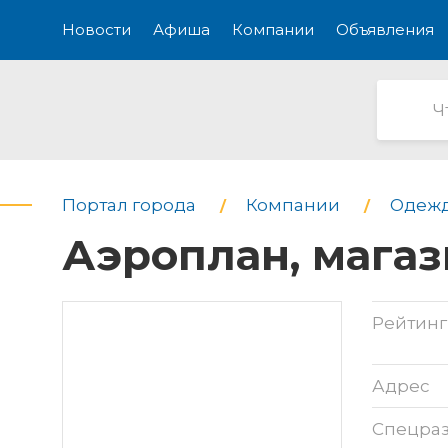
Новости
Афиша
Компании
Объявления
Портал города
Компании
Одежд
Аэроплан, мага
Рейтинг
Адрес
Спецра