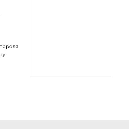
е
 пароля
шу