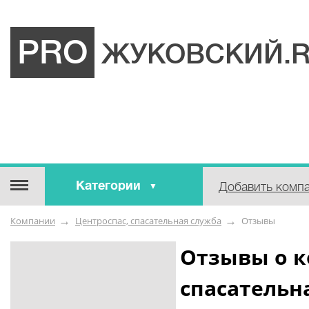
PRO
ЖУКОВСКИЙ.
Категории
Добавить комп
Строительные / отделочные
Компании
Центроспас, спасательная служба
Отзывы
материалы
Оборудование / Инструмент
Отзывы о к
Аварийные / справочные /
спасательн
экстренные службы
Коммунальные / бытовые /