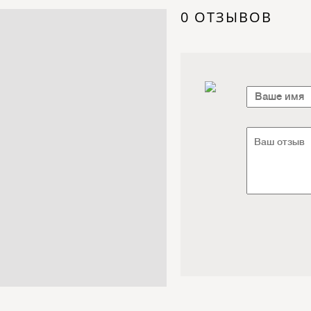
Электроника / Электротехника
0 ОТЗЫВОВ
Транспорт / Грузоперевозки
Мебель / Материалы /
Фурнитура
Интернет / Связь / IT
Автосервис / Автотовары
Реклама / Полиграфия / СМИ
Товары для животных /
Ветеринария
Досуг / Развлечения / Еда
Юридические / финансовые
услуги
Хозтовары / Канцелярия /
Упаковка