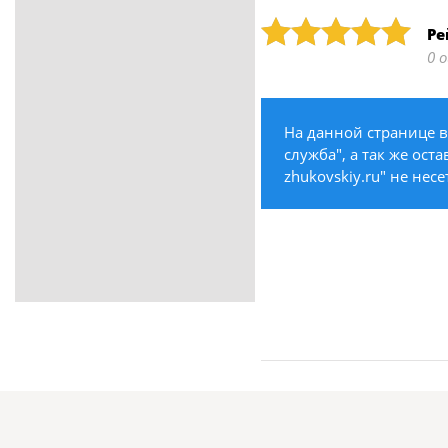
ритуальные услуги
Рейтинг: 5
Ре
Медицина / Здоровье /
0 
Красота
Строительство /
Недвижимость / Ремонт
На данной странице в
Одежда / Обувь
служба", а так же ост
Текстиль / Предметы
zhukovskiy.ru" не нес
интерьера
Культура / Искусство / Религия
Город / Власть
Спорт / Отдых / Туризм
Образование / Работа /
Карьера
Компьютеры / Бытовая
техника / Офисная техника
Охрана / Безопасность
Металлы / Топливо / Химия