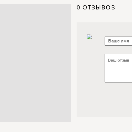
Электроника / Электротехника
0 ОТЗЫВОВ
Транспорт / Грузоперевозки
Мебель / Материалы /
Фурнитура
Интернет / Связь / IT
Автосервис / Автотовары
Реклама / Полиграфия / СМИ
Товары для животных /
Ветеринария
Досуг / Развлечения / Еда
Юридические / финансовые
услуги
Хозтовары / Канцелярия /
Упаковка