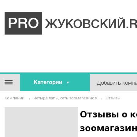
PRO
ЖУКОВСКИЙ.
Категории
Добавить комп
Строительные / отделочные
Компании
Четыре лапы, сеть зоомагазинов
Отзывы
материалы
Оборудование / Инструмент
Отзывы о к
Аварийные / справочные /
зоомагази
экстренные службы
Коммунальные / бытовые /