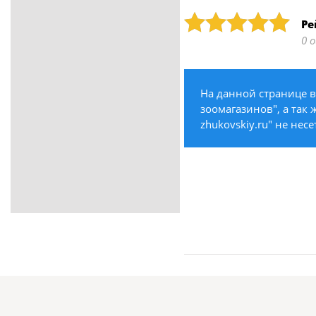
ритуальные услуги
Рейтинг: 5
Ре
Медицина / Здоровье /
0 
Красота
Строительство /
Недвижимость / Ремонт
На данной странице в
Одежда / Обувь
зоомагазинов", а так 
Текстиль / Предметы
zhukovskiy.ru" не нес
интерьера
Культура / Искусство / Религия
Город / Власть
Спорт / Отдых / Туризм
Образование / Работа /
Карьера
Компьютеры / Бытовая
техника / Офисная техника
Охрана / Безопасность
Металлы / Топливо / Химия