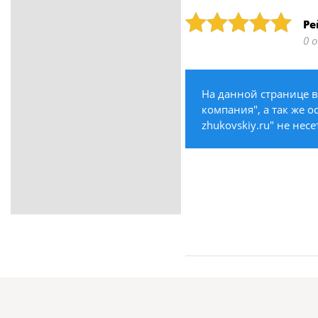
ритуальные услуги
Рейтинг: 5
Ре
Медицина / Здоровье /
0 
Красота
Строительство /
Недвижимость / Ремонт
На данной странице в
Одежда / Обувь
компания", а так же о
Текстиль / Предметы
zhukovskiy.ru" не нес
интерьера
Культура / Искусство / Религия
Город / Власть
Спорт / Отдых / Туризм
Образование / Работа /
Карьера
Компьютеры / Бытовая
техника / Офисная техника
Охрана / Безопасность
Металлы / Топливо / Химия