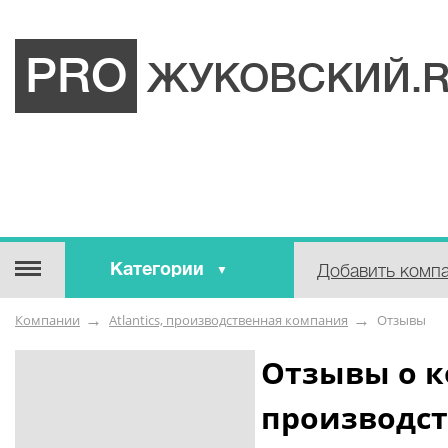
PRO
ЖУКОВСКИЙ.
Категории
Добавить комп
Строительные / отделочные
Компании
Atlantics, производственная компания
Отзывы
материалы
Оборудование / Инструмент
Отзывы о к
Аварийные / справочные /
производс
экстренные службы
Коммунальные / бытовые /