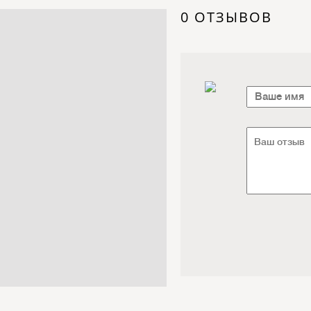
Электроника / Электротехника
0 ОТЗЫВОВ
Транспорт / Грузоперевозки
Мебель / Материалы /
Фурнитура
Интернет / Связь / IT
Автосервис / Автотовары
Реклама / Полиграфия / СМИ
Товары для животных /
Ветеринария
Досуг / Развлечения / Еда
Юридические / финансовые
услуги
Хозтовары / Канцелярия /
Упаковка