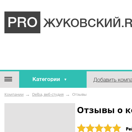
PRO
ЖУКОВСКИЙ.
Категории
Добавить комп
Строительные / отделочные
Компании
Delba, веб-студия
Отзывы
материалы
Оборудование / Инструмент
Отзывы о к
Аварийные / справочные /
экстренные службы
Рейтинг: 5
Ре
Коммунальные / бытовые /