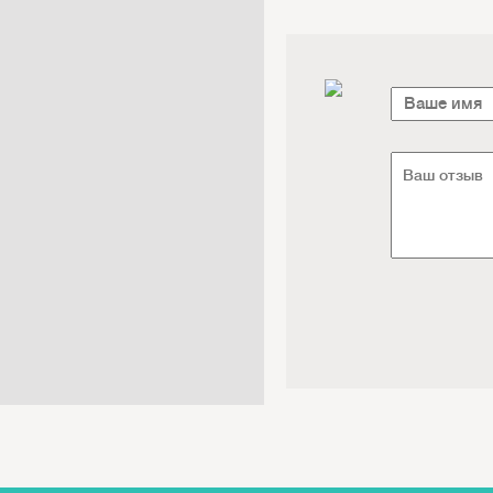
Электроника / Электротехника
Транспорт / Грузоперевозки
Мебель / Материалы /
Фурнитура
Интернет / Связь / IT
Автосервис / Автотовары
Реклама / Полиграфия / СМИ
Товары для животных /
Ветеринария
Досуг / Развлечения / Еда
Юридические / финансовые
услуги
Хозтовары / Канцелярия /
Упаковка