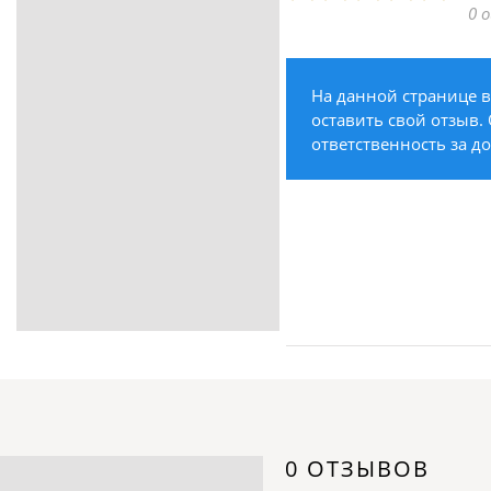
0 
ритуальные услуги
Медицина / Здоровье /
Красота
На данной странице в
Строительство /
оставить свой отзыв. 
Недвижимость / Ремонт
ответственность за д
Одежда / Обувь
Текстиль / Предметы
интерьера
Культура / Искусство / Религия
Город / Власть
Спорт / Отдых / Туризм
Образование / Работа /
Карьера
Компьютеры / Бытовая
техника / Офисная техника
Охрана / Безопасность
0 ОТЗЫВОВ
Металлы / Топливо / Химия