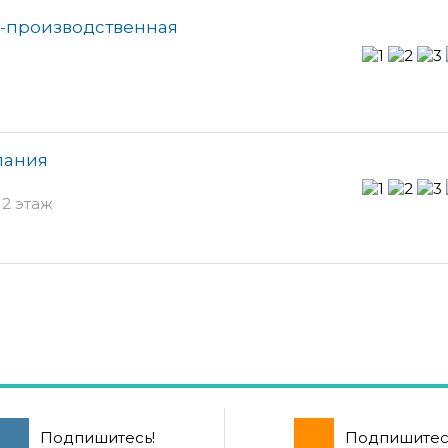
о-производственная
пания
 2 этаж
Подпишитесь!
Подпишитес