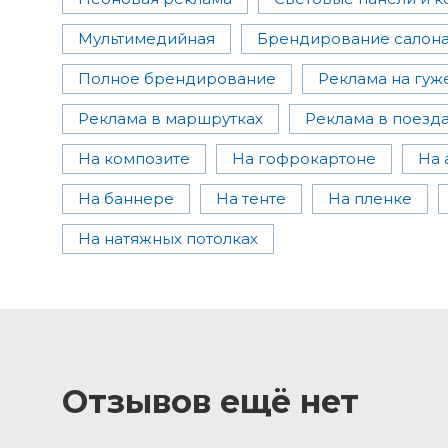
Мультимедийная
Брендирование салон
Полное брендирование
Реклама на гуж
Реклама в маршрутках
Реклама в поезд
На композите
На гофрокартоне
На 
На баннере
На тенте
На пленке
На натяжных потолках
Отзывов ещё нет