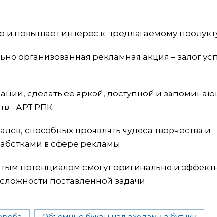
 и повышает интерес к предлагаемому продукт
льно организованная рекламная акция – залог усп
ации, сделать ее яркой, доступной и запомина
тв - АРТ РПК
лов, способных проявлять чудеса творчества и
аботками в сфере рекламы
атым потенциалом смогут оригинально и эффект
 сложности поставленной задачи
ороба
Объемные буквы над входами в бутики