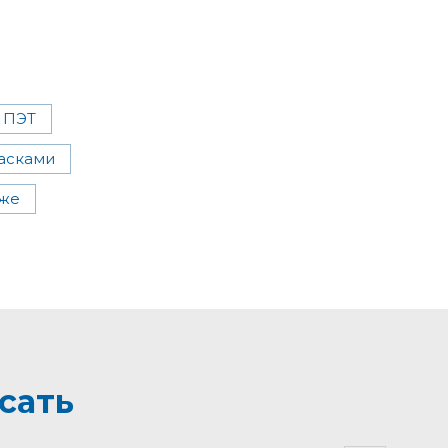
 ПЭТ
асками
оже
сать