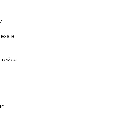
у
еха в
ющейся
но