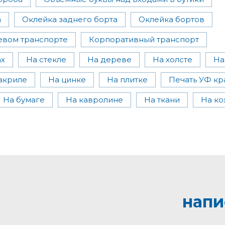
а
Оклейка заднего борта
Оклейка бортов
евом транспорте
Корпоративный транспорт
ах
На стекле
На дереве
На холсте
На
акриле
На цинке
На плитке
Печать УФ кр
На бумаге
На кавролине
На ткани
На к
напи