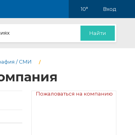
10°
Вход
иях
Найти
рафия / СМИ
компания
Пожаловаться на компанию