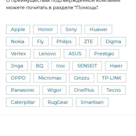
О преимуществах подтвержденной компании
можете почитать в разделе "Помощь".
Apple
Honor
Sony
Huawei
Nokia
Fly
Philips
ZTE
Digma
Vertex
Lenovo
ASUS
Prestigio
Jinga
BQ
Inoi
SENSEIT
Haier
OPPO
Micromax
Ginzzu
TP-LINK
Panasonic
Wigor
OnePlus
Tecno
Caterpillar
RugGear
Smartisan